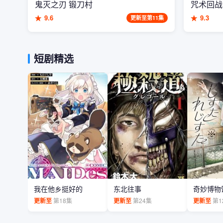
鬼灭之刃 锻刀村
咒术回战
★
9.6
★
9.3
更新至第11集
短剧精选
我在他乡挺好的
东北往事
奇妙博物
更新至
第18集
更新至
第24集
更新至
第1