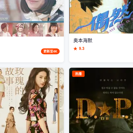
奥本海默
★
9.3
更新至4K
热播