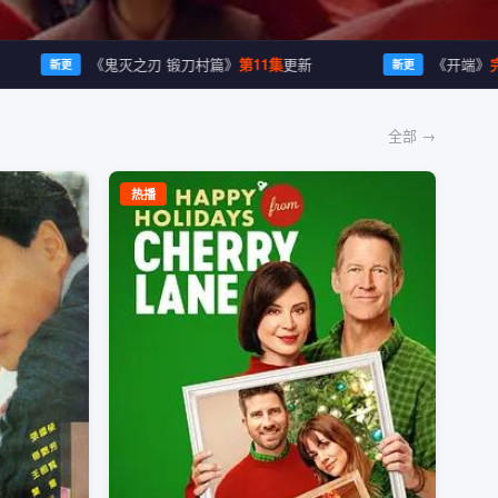
《鬼灭之刃 锻刀村篇》
第11集
更新
《开端》
完整版
新更
新更
全部 →
热播