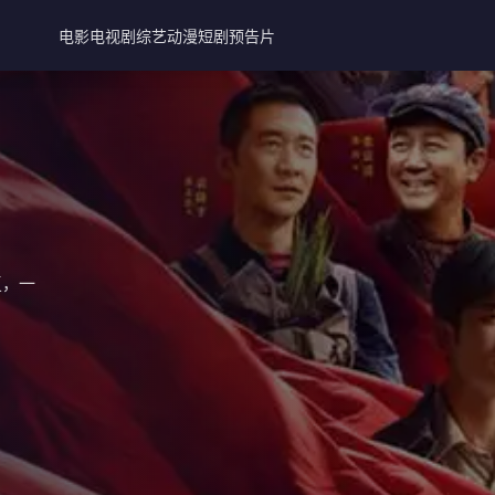
电影
电视剧
综艺
动漫
短剧
预告片
复，一