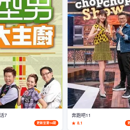
活7
奔跑吧11
★
8.1
更新至第14期