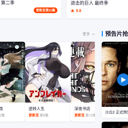
 第二季
进击的巨人 最终季
★
9.8
更新至第23集
预告片抢
更多 →
▶
馆
逆转人生
深夜书店
青春
沙丘2 正式预
2集
更新至
第9集
更新至
第15集
更新