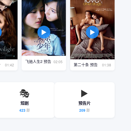
▶
▶
飞驰人生2 预告
02:05
告
第二十条 预告
01:42
01:38
🎭
▶️
短剧
预告片
423
部
209
部