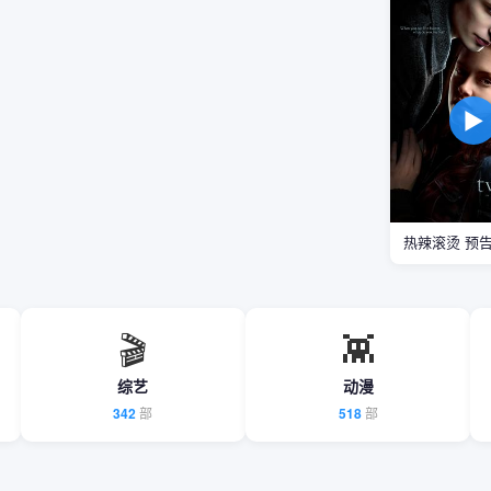
▶
热辣滚烫 预
🎬
👾
综艺
动漫
342
部
518
部