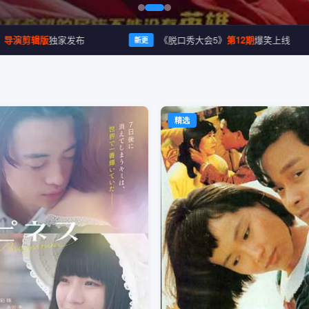
剪辑版
独家发布
《脱口秀大会5》
第12期
爆笑上线
新更
精选