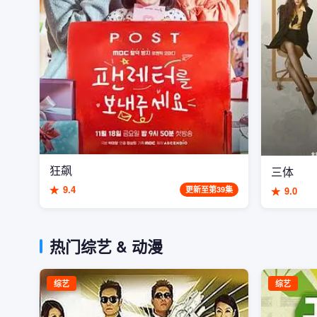
狂飙
三体
★
9.4
更新至第39集
★
9.0
热门综艺 & 动漫
综艺
综艺