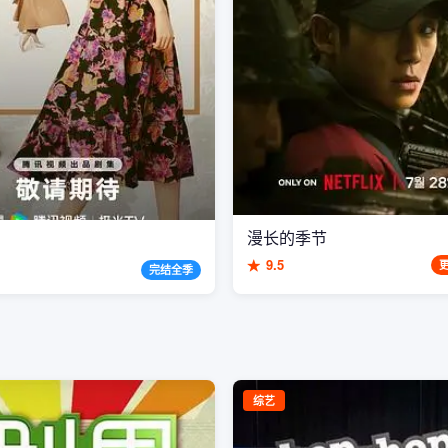
漫长的季节
★
9.5
完结全季
综艺