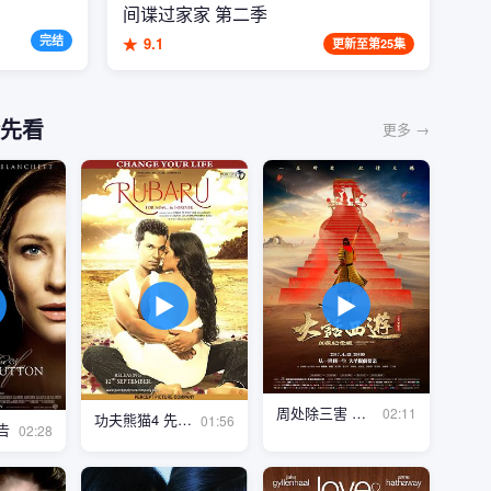
间谍过家家 第二季
完结
★
9.1
更新至第25集
先看
更多 →
▶
▶
周处除三害 终极预告
02:11
不散场
都市夜归人
欢喜冤家
功夫熊猫4 先导预告
01:56
告
02:28
至
第20集
更新至
第7集
更新至
第32集