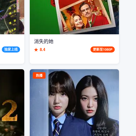
消失的她
★
8.4
独家上线
更新至1080P
热播