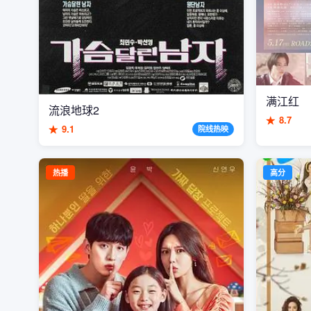
满江红
流浪地球2
★
8.7
★
9.1
院线热映
热播
高分