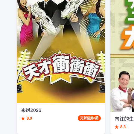
乘风2026
★
8.9
向往的生
更新至第8期
★
8.3