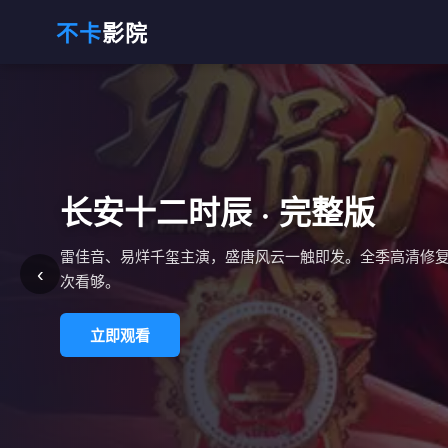
不卡
影院
长安十二时辰 · 完整版
雷佳音、易烊千玺主演，盛唐风云一触即发。全季高清修
‹
次看够。
立即观看