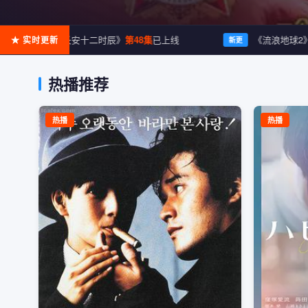
《长安十二时辰》
第48集
已上线
《流浪地球2》
导演
★ 实时更新
新更
新更
热播推荐
热播
热播